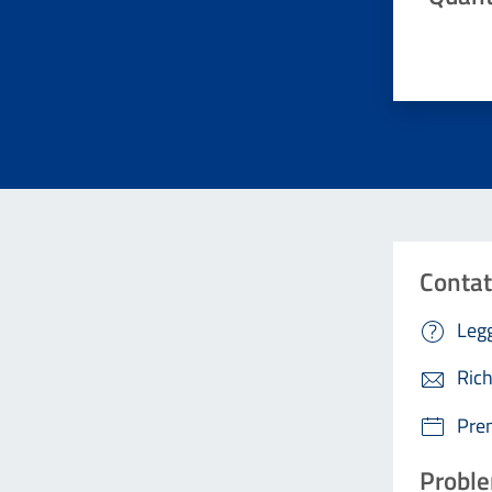
Valuta da 
Contat
Legg
Rich
Pre
Proble