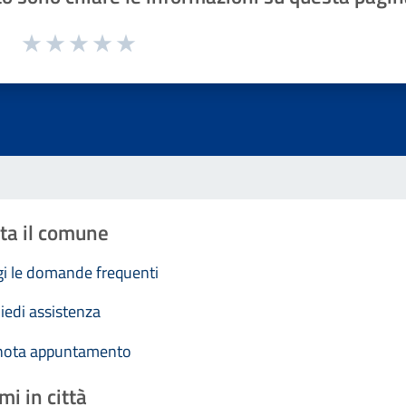
1 a 5 stelle la pagina
Valuta 1 stelle su 5
Valuta 2 stelle su 5
Valuta 3 stelle su 5
Valuta 4 stelle su 5
Valuta 5 stelle su 5
ta il comune
i le domande frequenti
iedi assistenza
nota appuntamento
mi in città