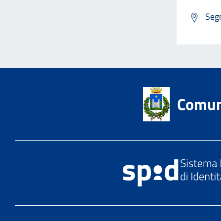
Segn
Comun