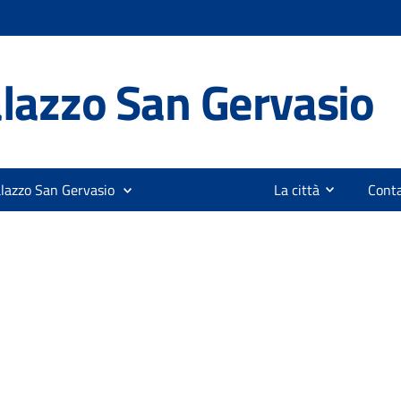
lazzo San Gervasio
alazzo San Gervasio
La città
Conta