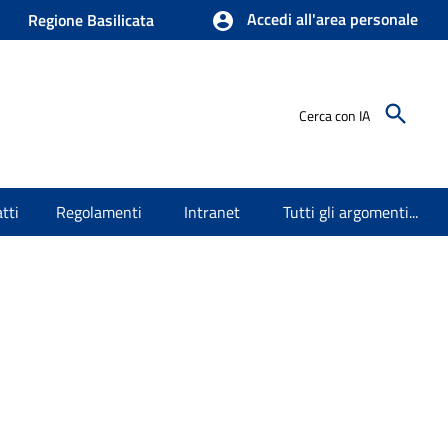
Accedi all'area personale
Regione Basilicata
Cerca con IA
tti
Regolamenti
Intranet
Tutti gli argomenti...