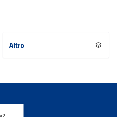
Altro
a?