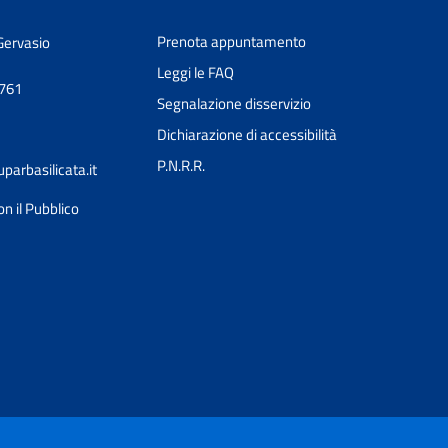
Prenota appuntamento
Gervasio
Leggi le FAQ
0761
Segnalazione disservizio
Dichiarazione di accessibilità
P.N.R.R.
arbasilicata.it
on il Pubblico
Ciao 👋
Come posso esserti utile?
smart_toy