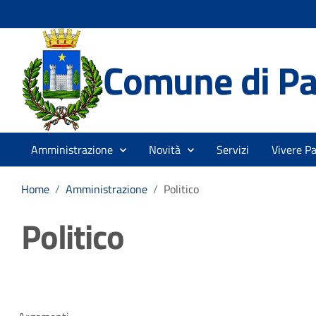
Comune di Pa
Amministrazione
Novità
Servizi
Vivere P
Home
/
Amministrazione
/
Politico
Politico