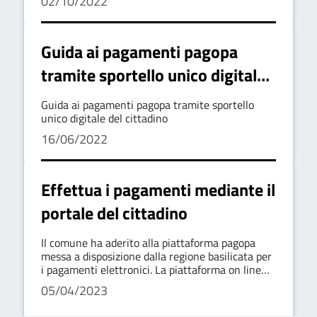
02/10/2022
pagamenti nei confronti della pubblica
amministrazione secondo le modalità previste
dal sistema pagopa
Guida ai pagamenti pagopa
tramite sportello unico digitale
del cittadino
Guida ai pagamenti pagopa tramite sportello
unico digitale del cittadino
16/06/2022
Effettua i pagamenti mediante il
portale del cittadino
Il comune ha aderito alla piattaforma pagopa
messa a disposizione dalla regione basilicata per
i pagamenti elettronici. La piattaforma on line
consente a cittadini ed imprese di eseguire i
05/04/2023
pagamenti nei confronti della pubblica
amministrazione secondo le modalità previste