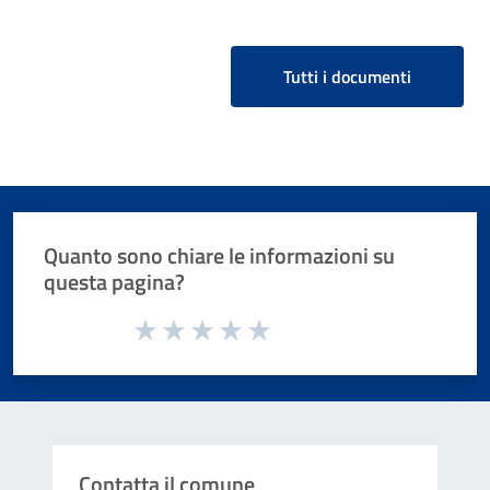
Tutti i documenti
Quanto sono chiare le informazioni su
questa pagina?
Valuta da 1 a 5 stelle la pagina
Valuta 1 stelle su 5
Valuta 2 stelle su 5
Valuta 3 stelle su 5
Valuta 4 stelle su 5
Valuta 5 stelle su 5
Contatta il comune