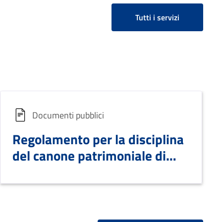
Tutti i servizi
Documenti pubblici
Regolamento per la disciplina
del canone patrimoniale di
occupazione del suolo
pubblico, di esposizione
pubblicitaria e del canone
mercatale