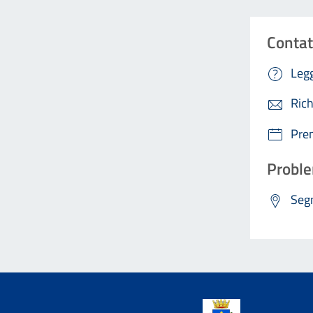
Contat
Legg
Rich
Pre
Proble
Segn