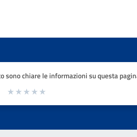
o sono chiare le informazioni su questa pagin
1 a 5 stelle la pagina
Valuta 1 stelle su 5
Valuta 2 stelle su 5
Valuta 3 stelle su 5
Valuta 4 stelle su 5
Valuta 5 stelle su 5