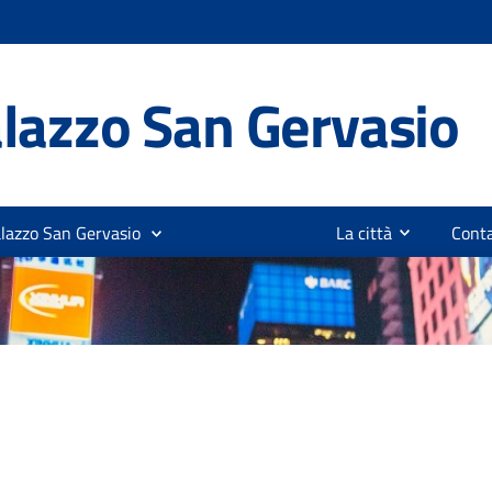
lazzo San Gervasio
alazzo San Gervasio
La città
Conta