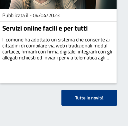
Pubblicata il - 04/04/2023
Servizi online facili e per tutti
Il comune ha adottato un sistema che consente ai
cittadini di compilare via web i tradizionali moduli
cartacei, firmarli con firma digitale, integrarli con gli
allegati richiesti ed inviarli per via telematica agli
uffici competenti. per accedere al sistema i cittadini
possono usare il sistema pubblico di identità digitale
(spid), la propria carta regionale dei servizi o
qualsiasi altra carta nazionale dei servizi
Tutte le novità