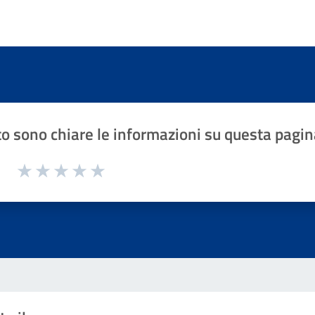
o sono chiare le informazioni su questa pagin
1 a 5 stelle la pagina
Valuta 1 stelle su 5
Valuta 2 stelle su 5
Valuta 3 stelle su 5
Valuta 4 stelle su 5
Valuta 5 stelle su 5