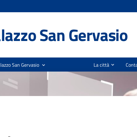
lazzo San Gervasio
alazzo San Gervasio
La città
Conta