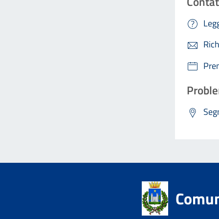
Contat
Legg
Rich
Pre
Proble
Segn
Comun