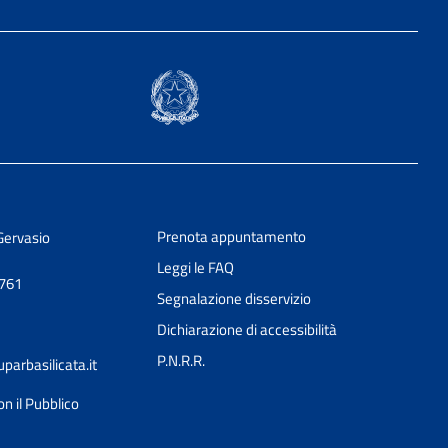
Prenota appuntamento
Gervasio
Leggi le FAQ
0761
Segnalazione disservizio
Dichiarazione di accessibilità
P.N.R.R.
arbasilicata.it
on il Pubblico
Ciao 👋