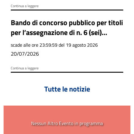
Continua a leggere
Bando di concorso pubblico per titoli
per l’assegnazione di n. 6 (sei)
autorizzazioni per lo svolgimento
scade alle ore 23:59:59 del 19 agosto 2026
del servizio di noleggio con
20/07/2026
conducente effettuato mediante
Continua a leggere
autovettura
Tutte le notizie
Nessun Altro Evento in programma