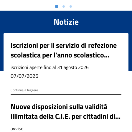
Notizie
Iscrizioni per il servizio di refezione
scolastica per l’anno scolastico
2026/2027
iscrizioni aperte fino al 31 agosto 2026
07/07/2026
Continua a leggere
Nuove disposizioni sulla validità
illimitata della C.I.E. per cittadini di
età pari o superiore ai settant’anni
avviso