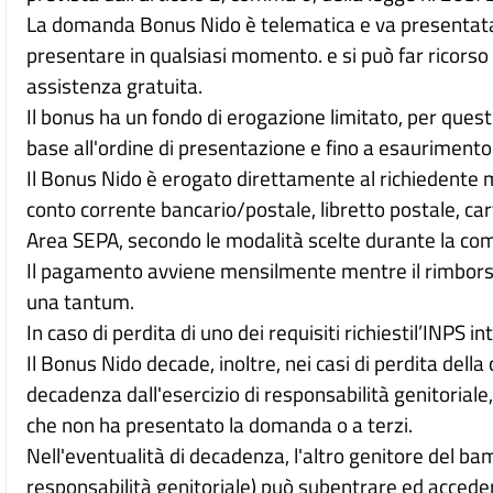
La domanda Bonus Nido è telematica e va presentata t
presentare in qualsiasi momento. e si può far ricorso
assistenza gratuita.
Il bonus ha un fondo di erogazione limitato, per que
base all'ordine di presentazione e fino a esaurimento d
Il Bonus Nido è erogato direttamente al richiedente m
conto corrente bancario/postale, libretto postale, c
Area SEPA, secondo le modalità scelte durante la co
Il pagamento avviene mensilmente mentre il rimborso
una tantum.
In caso di perdita di uno dei requisiti richiestil’INPS 
Il Bonus Nido decade, inoltre, nei casi di perdita dell
decadenza dall'esercizio di responsabilità genitoriale
che non ha presentato la domanda o a terzi.
Nell'eventualità di decadenza, l'altro genitore del ba
responsabilità genitoriale) può subentrare ed acceder