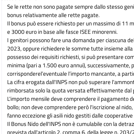
Se le rette non sono pagate sempre dallo stesso genit
bonus relativamente alle rette pagate.
Il bonus può essere richiesto per un massimo di 11 m
e 3000 euro in base alle fasce ISEE minorenni.
I genitori possono fare una domanda per ciascuna del
2023, oppure richiedere le somme tutte insieme alla fin
possesso dei requisiti richiesti, si può presentare 
minima (pari a 1.500 euro annui), successivamente, 
corrisponderel’eventuale l’importo mancante, a partir
La cifra erogata dall'INPS non può superare l'ammont
rimborsata solo la quota versata effettivamente dal 
L'importo mensile deve comprendere il pagamento della 
bollo; non deve comprendere però l'iscrizione al nido, i
fanno eccezione gli asili nido gestiti dalle cooperative 
Il Bonus Nido dell'INPS non è cumulabile con la detrazi
prevista dall'articolo 2, comma 6, della legge n. 203