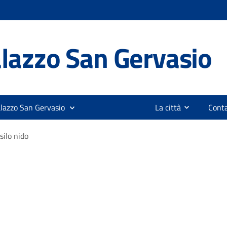
lazzo San Gervasio
alazzo San Gervasio
La città
Conta
silo nido